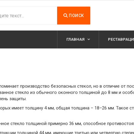
ПОИСК
ГЛАВНАЯ
РЕСТАВРАЦИ
поминает производство безопасных стекол, но в отличие от п
ванное стекло из обычного оконного толщиной до 8 мм и особо
пень защиты.
оторых имеет толщину 4 мм, общая толщина – 18–26 мм. Такое с
нное стекло толщиной примерно 36 мм, способное противостоя
струкции толщиной 44 мм, имеющие третью или четвертую степе