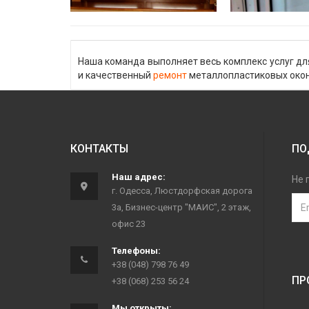
Наша команда выполняет весь комплекс услуг дл
и качественный
ремонт
металлопластиковых око
КОНТАКТЫ
ПО
Наш адрес:
Не 
г. Одесса, Люстдорфская дорога
3а, Бизнес-центр "МАИС", 2 этаж,
офис 23
Телефоны:
+38 (048) 798 76 49
ПР
+38 (068) 253 56 24
Мы открыты: