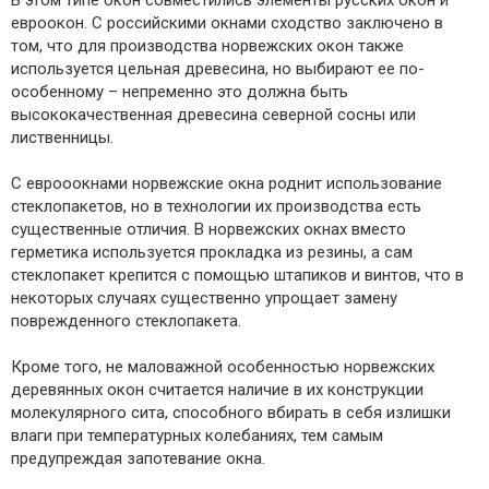
В этом типе окон совместились элементы русских окон и
евроокон. С российскими окнами сходство заключено в
том, что для производства норвежских окон также
используется цельная древесина, но выбирают ее по-
особенному – непременно это должна быть
высококачественная древесина северной сосны или
лиственницы.
С еврооокнами норвежские окна роднит использование
стеклопакетов, но в технологии их производства есть
существенные отличия. В норвежских окнах вместо
герметика используется прокладка из резины, а сам
стеклопакет крепится с помощью штапиков и винтов, что в
некоторых случаях существенно упрощает замену
поврежденного стеклопакета.
Кроме того, не маловажной особенностью норвежских
деревянных окон считается наличие в их конструкции
молекулярного сита, способного вбирать в себя излишки
влаги при температурных колебаниях, тем самым
предупреждая запотевание окна.